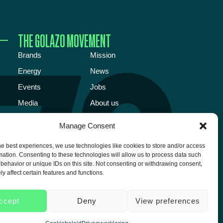
THE GOLAZO MOVEMENT
Brands
Mission
Energy
News
Events
Jobs
Media
About us
Talent
Manage Consent
VOLG ONS!
he best experiences, we use technologies like cookies to store and/or access
mation. Consenting to these technologies will allow us to process data such
behavior or unique IDs on this site. Not consenting or withdrawing consent,
Volg onze social media pagina’s & blijf als
y affect certain features and functions.
eerste op de hoogte van alle Golazo
Experiences events!
ccept
Deny
View preferences