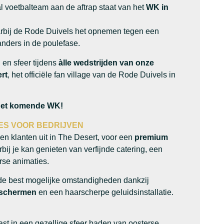
l voetbalteam aan de aftrap staat van het
WK in
arbij de Rode Duivels het opnemen tegen een
anders in de poulefase.
 en sfeer tijdens
àlle wedstrijden van onze
rt
, het officiële fan village van de Rode Duivels in
 het komende WK!
ES VOOR BEDRIJVEN
en klanten uit in The Desert, voor een
premium
bij je kan genieten van verfijnde catering, een
erse animaties.
 de best mogelijke omstandigheden dankzij
-schermen
en een haarscherpe geluidsinstallatie.
ast in een gezellige sfeer baden van oosterse