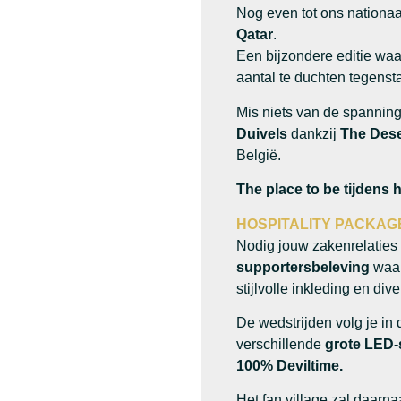
Nog even tot ons nationaa
Qatar
.
Een bijzondere editie wa
aantal te duchten tegenst
Mis niets van de spanning
Duivels
dankzij
The Dese
België.
The place to be tijdens
HOSPITALITY PACKAG
Nodig jouw zakenrelaties 
supportersbeleving
waar
stijlvolle inkleding en div
De wedstrijden volg je in
verschillende
grote LED
100% Deviltime.
Het fan village zal daarna