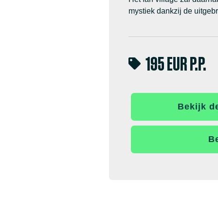
mystiek dankzij de uitgebr
195 EUR P.P.
Bekijk d
Be