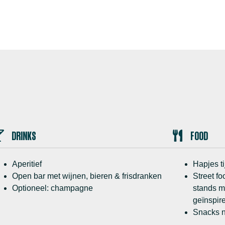
DRINKS
FOOD
Aperitief
Hapjes ti
Open bar met wijnen, bieren & frisdranken
Street fo
Optioneel: champagne
stands m
geïnspir
Snacks n