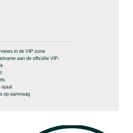
erviews in de VIP-zone
elname aan de officiële VIP-
ek
l:
rts
-sjaal
ts op aanvraag