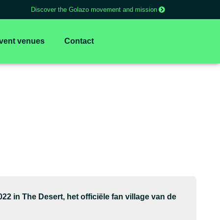
Discover the Golazo movement and mission
vent venues
Contact
2 in The Desert, het officiële fan village van de