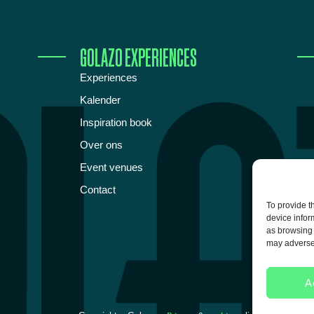
GOLAZO EXPERIENCES
Experiences
Kalender
Inspiration book
Over ons
Event venues
Contact
To provide t
device infor
as browsing 
may adversel
A