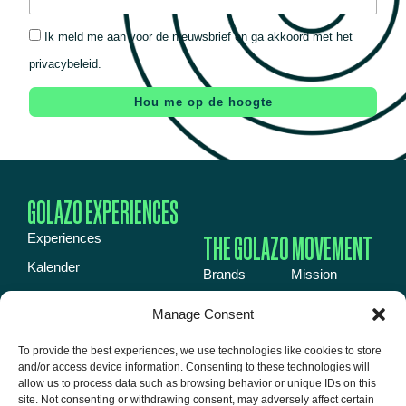
Ik meld me aan voor de nieuwsbrief en ga akkoord met het
privacybeleid.
Hou me op de hoogte
GOLAZO EXPERIENCES
THE GOLAZO MOVEMENT
Experiences
Kalender
Brands
Mission
Inspiration book
Energy
News
Manage Consent
Over ons
Events
Jobs
To provide the best experiences, we use technologies like cookies to store
Event venues
Media
About us
and/or access device information. Consenting to these technologies will
Contact
allow us to process data such as browsing behavior or unique IDs on this
Talent
site. Not consenting or withdrawing consent, may adversely affect certain