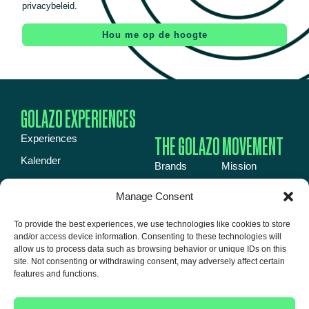
privacybeleid.
Hou me op de hoogte
GOLAZO EXPERIENCES
THE GOLAZO MOVEMENT
Experiences
Kalender
Brands
Mission
Inspiration book
Energy
News
Manage Consent
Over ons
Events
Jobs
To provide the best experiences, we use technologies like cookies to store
Event venues
Media
About us
and/or access device information. Consenting to these technologies will
Contact
allow us to process data such as browsing behavior or unique IDs on this
Talent
site. Not consenting or withdrawing consent, may adversely affect certain
features and functions.
VOLG ONS!