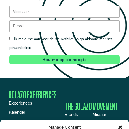
Ik meld me aan voor de nieuwsbrief en ga akkoord met het
privacybeleid.
Hou me op de hoogte
GOLAZO EXPERIENCES
THE GOLAZO MOVEMENT
Experiences
Kalender
Brands
Mission
Inspiration book
Energy
News
Manage Consent