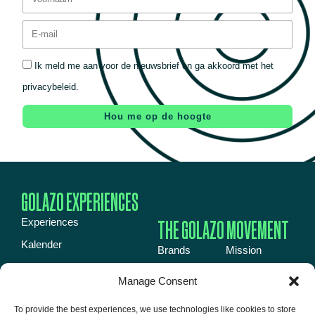
Ik meld me aan voor de nieuwsbrief en ga akkoord met het
privacybeleid.
Hou me op de hoogte
GOLAZO EXPERIENCES
THE GOLAZO MOVEMENT
Experiences
Kalender
Brands
Mission
Inspiration book
Energy
News
Manage Consent
Over ons
Events
Jobs
To provide the best experiences, we use technologies like cookies to store
Event venues